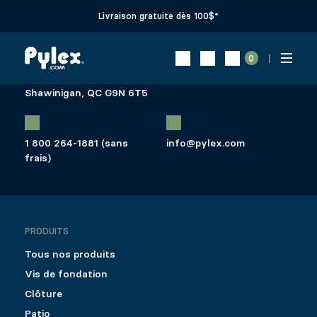
Livraison gratuite dès 100$*
819 537-1881
0
400 Rue du Parc-
Industriel,
Shawinigan, QC G9N 6T5
1 800 264-1881 (sans
info@pylex.com
frais)
PRODUITS
Tous nos produits
Vis de fondation
Clôture
Patio